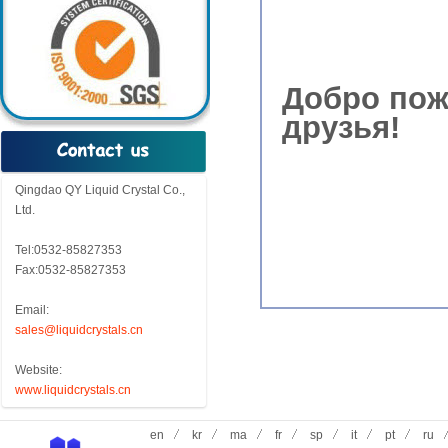
Добро пож
друзья!
Qingdao QY Liquid Crystal Co.,
Ltd.
Tel:0532-85827353
Fax:0532-85827353
Email:
sales@liquidcrystals.cn
Website:
www.liquidcrystals.cn
en
kr
ma
fr
sp
it
pt
ru