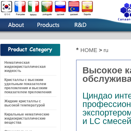
HOME
>
ru
Нематическая
жидкокристаллическая
Высокое к
жидкость
обслужива
Кристаллы с высоким
удельным показателем
преломления и высоким
показателем преломления
Циндао инт
Жидкие кристаллы с
профессион
высокой температурой
экспортеро
Киральные нематические
жидкокристаллические
и LC смесей
вещества