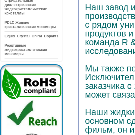
Отрицательные
Наш завод и
диэлектрические
жидкокристаллические
кристаллы
производств
с рядом уни
PDLC Жидкие
кристаллические мономеры
продуктов и
Liquid_Crystal_Chiral_Dopants
команда R 
Реактивные
исследовани
жидкокристаллические
мономеры
Мы также п
Исключител
заказчика с
может связа
Наши жидки
основном с
фильм, он и