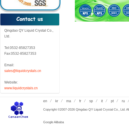
Qingdao QY Liquid Crystal Co.,
Ltd.
Tel:0532-85827353
Fax:0532-85827353
Email:
sales@liquidcrystals.cn
Website:
www.liquidcrystals.cn
en
kr
ma
fr
sp
it
pt
ru
Copyright ©2007-2026 Qingdao QY Liquid Crystal Co., Ltd. All
Google
Alibaba